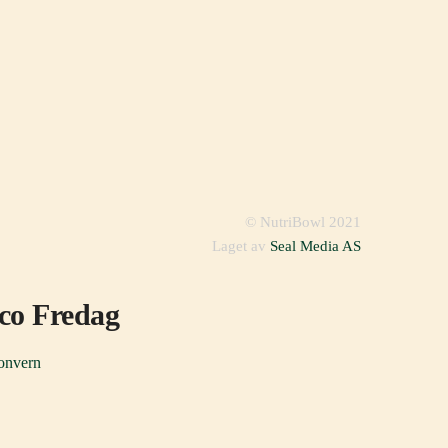
© NutriBowl 2021
Laget av
Seal Media AS
aco Fredag
onvern