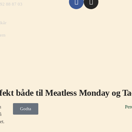
 92 88 87 03
lkår
ern
fekt både til Meatless Monday og T
n
Per
Godta
å
et.