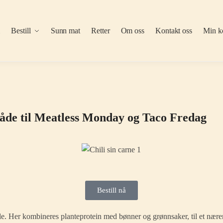
m
Bestill
Sunn mat
Retter
Om oss
Kontakt oss
Min k
både til Meatless Monday og Taco Fredag
Bestill nå
ile. Her kombineres planteprotein med bønner og grønnsaker, til et nære