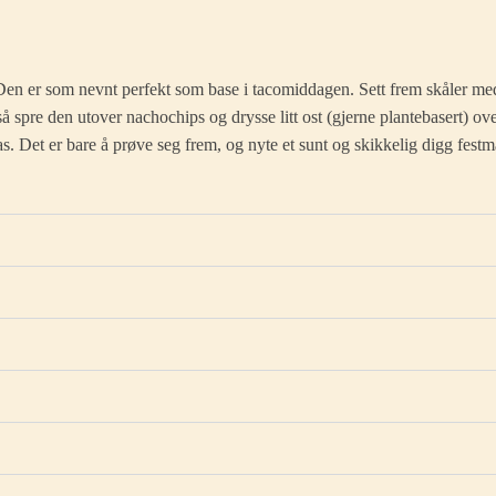
Den er som nevnt perfekt som base i tacomiddagen. Sett frem skåler me
spre den utover nachochips og drysse litt ost (gjerne plantebasert) over,
s. Det er bare å prøve seg frem, og nyte et sunt og skikkelig digg festm