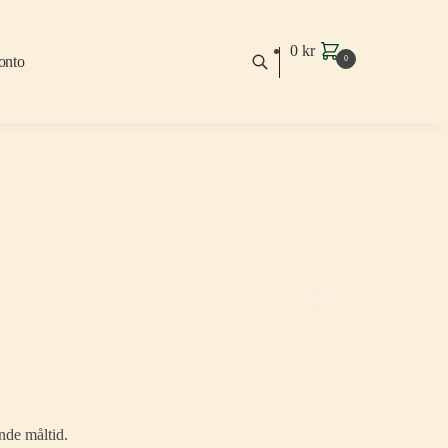
0
kr
onto
0
nde måltid.