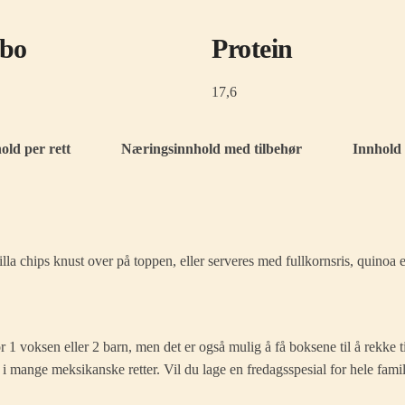
bo
Protein
17,6
ld per rett
Næringsinnhold med tilbehør
Innhold
lla chips knust over på toppen, eller serveres med fullkornsris, quinoa el
1 voksen eller 2 barn, men det er også mulig å få boksene til å rekke til f
g i mange meksikanske retter. Vil du lage en fredagsspesial for hele fa