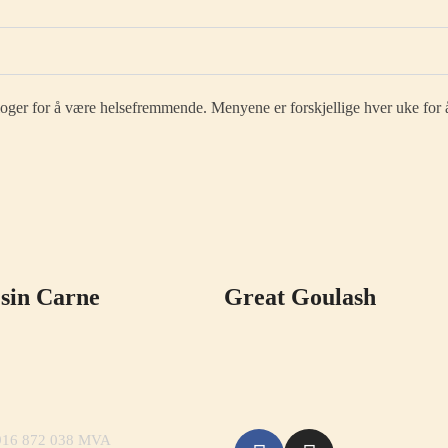
ologer for å være helsefremmende. Menyene er forskjellige hver uke for å
 sin Carne
Great Goulash
 916 872 038 MVA