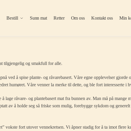
m
Bestill
Sunn mat
Retter
Om oss
Kontakt oss
Min k
at tilgjengelig og smakfull for alle.
pnå ved å spise plante- og råvarebasert. Våre egne opplevelser gjorde os
edret humøret. Våre venner la merke til dette, og ble fort interesserte i
 å lage råvare- og plantebasert mat fra bunnen av. Man må på mange må
pptatt av å holde seg så friske som mulig, forebygge sykdom og generelt
t” vokste fort utover vennekretsen. Vi åpner stadig for å ta imot flere ku