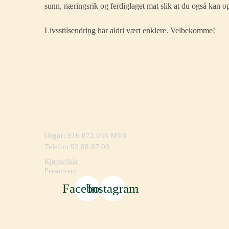
sunn, næringsrik og ferdiglaget mat slik at du også kan o
Livsstilsendring har aldri vært enklere. Velbekomme!
Orgnr: 916 872 038 MVA
Telefon 92 88 87 03
Kjøpsvilkår
Personvern
Facebook
Instagram