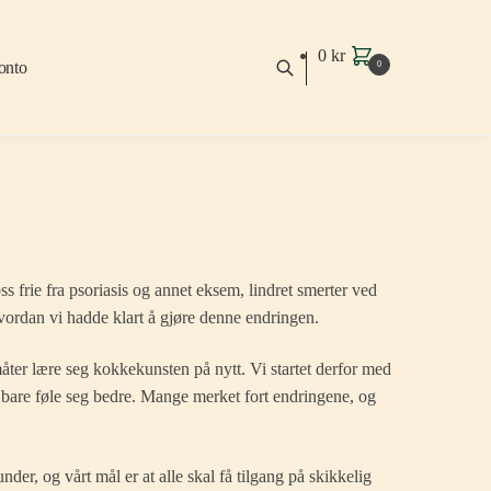
0
kr
onto
0
s frie fra psoriasis og annet eksem, lindret smerter ved
 hvordan vi hadde klart å gjøre denne endringen.
ter lære seg kokkekunsten på nytt. Vi startet derfor med
 bare føle seg bedre. Mange merket fort endringene, og
nder, og vårt mål er at alle skal få tilgang på skikkelig