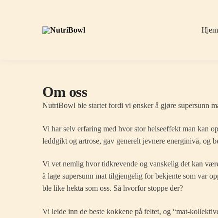
Skip
Skip
to
to
navigation
content
Hje
Om oss
N
utriBowl ble startet fordi vi ønsker å gjøre supersunn m
Vi har selv erfaring med hvor stor helseeffekt man kan op
leddgikt og artrose, gav generelt jevnere energinivå, og b
Vi vet nemlig hvor tidkrevende og vanskelig det kan være
å lage supersunn mat tilgjengelig for bekjente som var o
ble like hekta som oss. Så hvorfor stoppe der?
Vi leide inn de beste kokkene på feltet, og “mat-kollektive