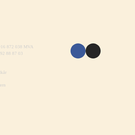
 916 872 038 MVA
 92 88 87 03
lkår
ern