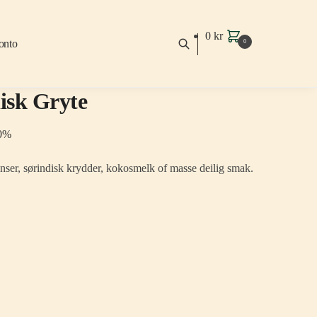
0
kr
onto
0
isk Gryte
0%
inser, sørindisk krydder, kokosmelk of masse deilig smak.