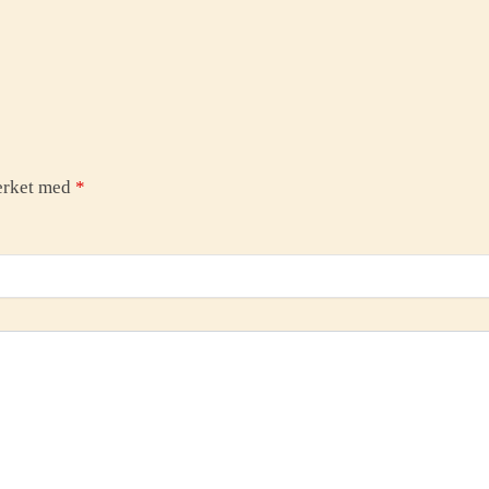
merket med
*