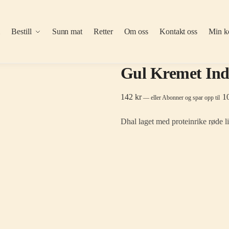
m
Bestill
Sunn mat
Retter
Om oss
Kontakt oss
Min k
Gul Kremet Ind
142
kr
1
—
eller Abonner og spar opp til
Dhal laget med proteinrike røde l