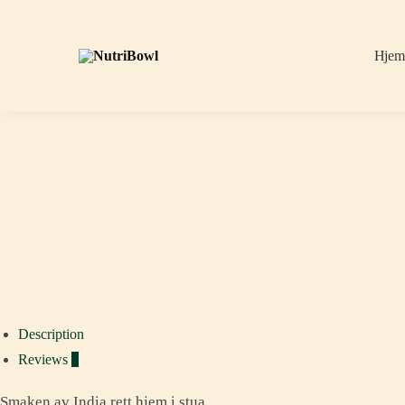
Hje
Description
Reviews
0
Smaken av India rett hjem i stua