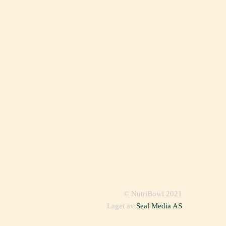
© NutriBowl 2021
Laget av
Seal Media AS