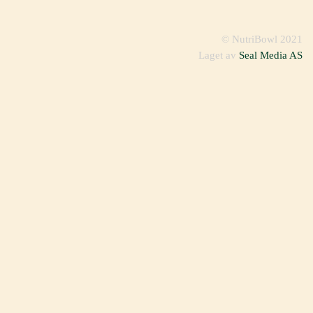
© NutriBowl 2021
Laget av
Seal Media AS