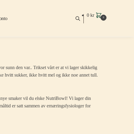
0
kr
onto
0
vor sunn den var.. Trikset vårt er at vi lager skikkelig
ke hvitt sukker, ikke hvitt mel og ikke noe annet tull.
r nye smaker vil du elske NutriBowl! Vi lager din
 måltid er satt sammen av ernæringsfysiologer for