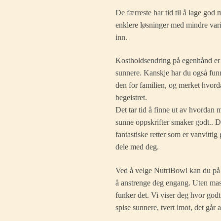
De færreste har tid til å lage god 
enklere løsninger med mindre vari
inn.
Kostholdsendring på egenhånd er v
sunnere. Kanskje har du også funn
den for familien, og merket hvorda
begeistret.
Det tar tid å finne ut av hvordan 
sunne oppskrifter smaker godt.. Der
fantastiske retter som er vanvittig
dele med deg.
Ved å velge NutriBowl kan du på 
å anstrenge deg engang. Uten masse
funker det. Vi viser deg hvor god
spise sunnere, tvert imot, det går a