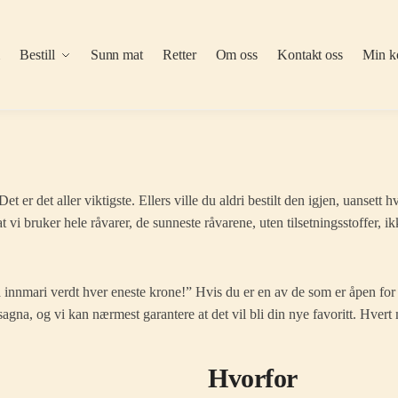
m
Bestill
Sunn mat
Retter
Om oss
Kontakt oss
Min k
t er det aller viktigste. Ellers ville du aldri bestilt den igjen, uansett h
t vi bruker hele råvarer, de sunneste råvarene, uten tilsetningsstoffer, ik
å innmari verdt hver eneste krone!” Hvis du er en av de som er åpen fo
agna, og vi kan nærmest garantere at det vil bli din nye favoritt. Hvert
Hvorfor