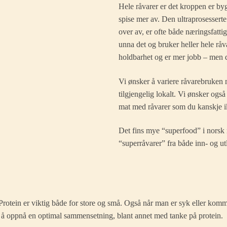
Hele råvarer er det kroppen er byg
spise mer av. Den ultraprosesser
over av, er ofte både næringsfattig
unna det og bruker heller hele råva
holdbarhet og er mer jobb – men de
Vi ønsker å variere råvarebruken 
tilgjengelig lokalt. Vi ønsker også
mat med råvarer som du kanskje i
Det fins mye “superfood” i norsk 
“superråvarer” fra både inn- og ut
Protein er viktig både for store og små. Også når man er syk eller komme
r å oppnå en optimal sammensetning, blant annet med tanke på protein.