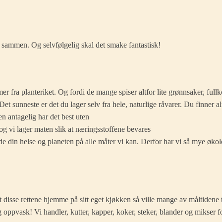
e sammen. Og selvfølgelig skal det smake fantastisk!
r fra planteriket. Og fordi de mange spiser altfor lite grønnsaker, fullko
Det sunneste er det du lager selv fra hele, naturlige råvarer. Du finner a
en antagelig har det best uten
 og vi lager maten slik at næringsstoffene bevares
både din helse og planeten på alle måter vi kan. Derfor har vi så mye øk
disse rettene hjemme på sitt eget kjøkken så ville mange av måltidene tatt 
oppvask! Vi handler, kutter, kapper, koker, steker, blander og mikser f