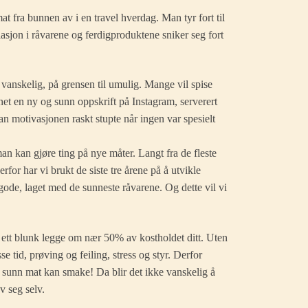
mat fra bunnen av i en travel hverdag. Man tyr fort til
asjon i råvarene og ferdigproduktene sniker seg fort
anskelig, på grensen til umulig. Mange vil spise
et en ny og sunn oppskrift på Instagram, serverert
n motivasjonen raskt stupte når ingen var spesielt
man kan gjøre ting på nye måter. Langt fra de fleste
for har vi brukt de siste tre årene på å utvikle
 gode, laget med de sunneste råvarene. Og dette vil vi
ett blunk legge om nær 50% av kostholdet ditt. Uten
 tid, prøving og feiling, stress og styr. Derfor
t sunn mat kan smake! Da blir det ikke vanskelig å
v seg selv.