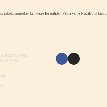
som enkeltmennesker kan gjøre for miljøet. Ved å velge NutriBowl kan du 
 916 872 038 MVA
 92 88 87 03
lkår
ern