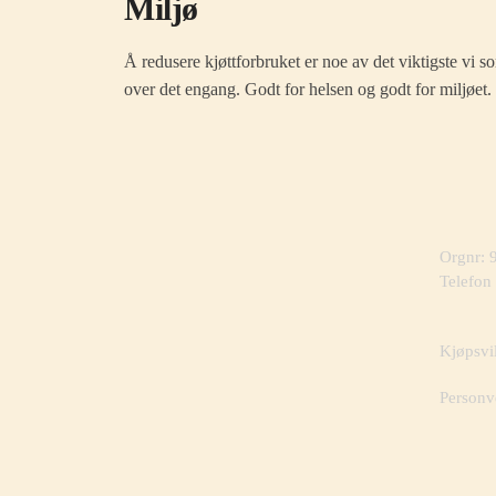
Miljø
Å redusere kjøttforbruket er noe av det viktigste vi 
over det engang. Godt for helsen og godt for miljøet.
Orgnr:
Telefon
Kjøpsvi
Personv