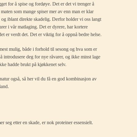
get for å spise og fordøye. Det er det vi trenger å
te maten som mange spiser mer av enn man er klar
 og iblant direkte skadelig. Derfor holder vi oss langt
rer i vår matlaging. Det er dyrere, har kortere
t er verdt det. Det er viktig for å oppnå bedre helse.
mest mulig, både i forhold til sesong og hva som er
 å introdusere deg for nye råvarer, og ikke minst lage
kke hadde brukt på kjøkkenet selv.
natur også, så her vil du få en god kombinasjon av
land.
r seg etter en skade, er nok proteiner essensielt.