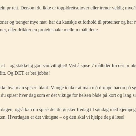
 pr rett. Dersom du ikke er toppidrettsutøver eller trener veldig mye/har
joner og trenger mye mat, har du kanskje et forhold til proteiner og har
joner, eller drikker en proteinshake mellom måltidene.
t – og skikkelig god samvittighet! Ved å spise 7 måltider fra oss pr u
ditt. Og DET er bra jobba!
 ikke hva man spiser iblant. Mange tenker at man må droppe bacon på søn
 du spiser hver dag som er det viktige for helsen både på kort og lang si
verdagen, også kan du spise det du ønsker fredag til søndag med kjempego
n. Hverdagen er det viktigste – og den skal vi hjelpe deg å løse!