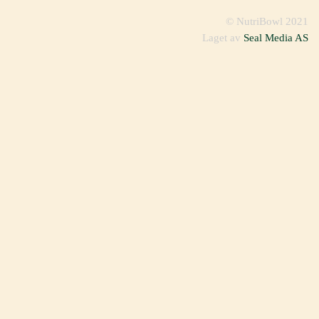
© NutriBowl 2021
Laget av
Seal Media AS