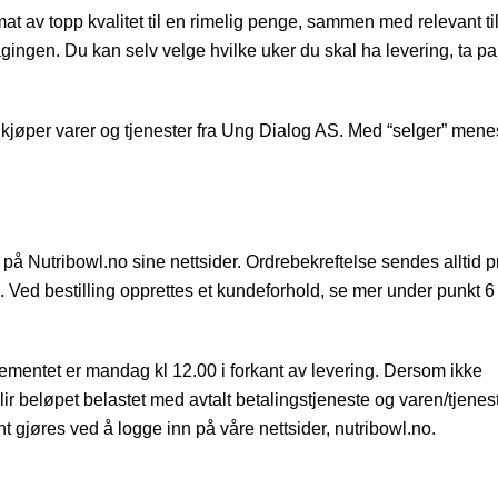
at av topp kvalitet til en rimelig penge, sammen med relevant t
lagingen. Du kan selv velge hvilke uker du skal ha levering, ta pa
 kjøper varer og tjenester fra Ung Dialog AS. Med “selger” men
k på Nutribowl.no sine nettsider. Ordrebekreftelse sendes alltid p
. Ved bestilling opprettes et kundeforhold, se mer under punkt 6
nementet er mandag kl 12.00 i forkant av levering. Dersom ikke
ir beløpet belastet med avtalt betalingstjeneste og varen/tjenes
 gjøres ved å logge inn på våre nettsider, nutribowl.no.