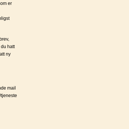
som er
ligst
brev,
 du hatt
att ny
nde mail
/tjeneste