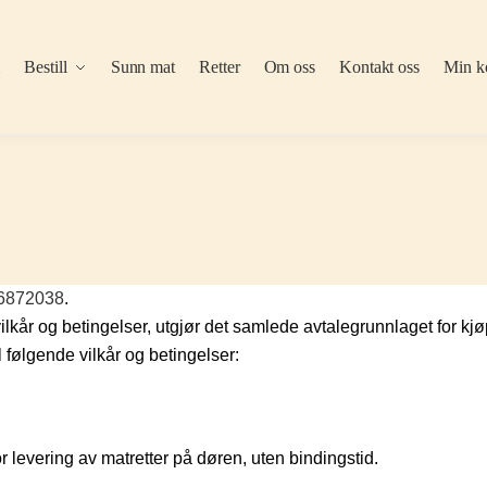
m
Bestill
Sunn mat
Retter
Om oss
Kontakt oss
Min k
6872038
.
lkår og betingelser, utgjør det samlede avtalegrunnlaget for kjø
il følgende vilkår og betingelser:
levering av matretter på døren, uten bindingstid.