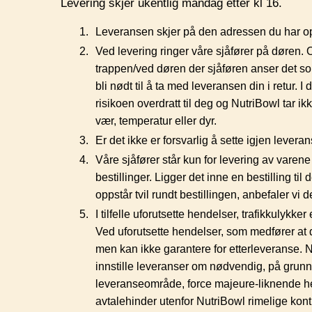
Levering skjer ukentlig mandag etter kl 16.
Leveransen skjer på den adressen du har oppg
Ved levering ringer våre sjåfører på døren. 
trappen/ved døren der sjåføren anser det som
bli nødt til å ta med leveransen din i retur. I
risikoen overdratt til deg og NutriBowl tar ik
vær, temperatur eller dyr.
Er det ikke er forsvarlig å sette igjen leverans
Våre sjåfører står kun for levering av varene
bestillinger. Ligger det inne en bestilling til
oppstår tvil rundt bestillingen, anbefaler vi
I tilfelle uforutsette hendelser, trafikkulykke
Ved uforutsette hendelser, som medfører at d
men kan ikke garantere for etterleveranse. Nut
innstille leveranser om nødvendig, på grunn 
leveranseområde, force majeure-liknende hende
avtalehinder utenfor NutriBowl rimelige kontro