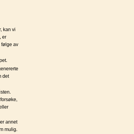
, kan vi
, er
m følge av
pet.
genererte
m det
isten.
 forsøke,
eller
ler annet
om mulig.