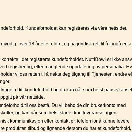
ndeforhold. Kundeforholdet kan registreres via våre nettsider,
ndig, over 18 år eller eldre, og ha juridisk rett til å inngå en a
 korrekte i det registrerte kundeforholdet. NutriBowl er ikke ansva
 ved registrering, eller manglende oppdatering av personalia. Hv
holder vi oss retten til å nekte deg tilgang til Tjenesten, endre el
inger.
dringer i ditt kundeforhold og du kan når som helst pause/kansel
oppgitt på vår nettside.
undeforhold til oss bestå. Du vil beholde din brukerkonto med
skrifter, og kan når som helst starte dine leveranser igjen.
nisk kommunikasjon eller kontakt pr. telefon for å kunne levere
e produkter, tilbud og lignende dersom du har et kundeforhold, j