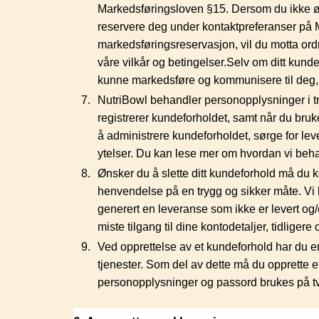
Markedsføringsloven §15. Dersom du ikke øn
reservere deg under kontaktpreferanser på 
markedsføringsreservasjon, vil du motta ord
våre vilkår og betingelser.Selv om ditt kund
kunne markedsføre og kommunisere til deg,
NutriBowl behandler personopplysninger i trå
registrerer kundeforholdet, samt når du bru
å administrere kundeforholdet, sørge for leve
ytelser. Du kan lese mer om hvordan vi beh
Ønsker du å slette ditt kundeforhold må du ko
henvendelse på en trygg og sikker måte. Vi h
generert en leveranse som ikke er levert og/
miste tilgang til dine kontodetaljer, tidligere 
Ved opprettelse av et kundeforhold har du e
tjenester. Som del av dette må du opprette 
personopplysninger og passord brukes på tv