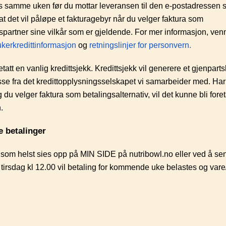
s samme uken før du mottar leveransen til den e-postadressen 
t det vil påløpe et fakturagebyr når du velger faktura som
ngspartner sine vilkår som er gjeldende. For mer informasjon, venn
kerkredittinformasjon
og
retningslinjer for
personvern.
etatt en vanlig kredittsjekk. Kredittsjekk vil generere et gjenparts
kasse fra det kredittopplysningsselskapet vi samarbeider med. Har
du velger faktura som betalingsalternativ, vil det kunne bli foret
.
e betalinger
 som helst sies opp på MIN SIDE på nutribowl.no eller ved å se
tirsdag kl 12.00 vil betaling for kommende uke belastes og vare