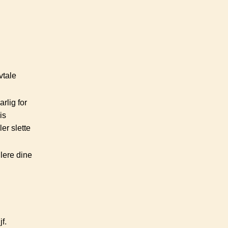
vtale
rlig for
is
ler slette
lere dine
f.