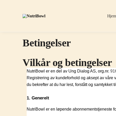
Skip
Skip
to
to
navigation
content
Hje
Betingelser
Vilkår og betingelser
NutriBowl er en del av Ung Dialog AS, org.nr.
91
Registrering av kundeforhold og aksept av våre vi
du bekrefter at du har lest, forstått og samtykket t
1. Generelt
NutriBowl er en løpende abonnementstjeneste for 