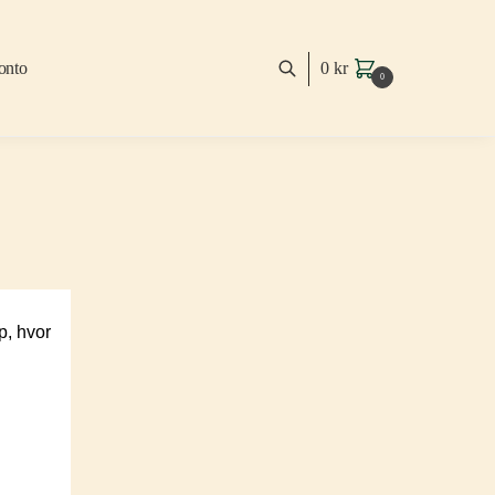
onto
0
kr
0
p, hvor