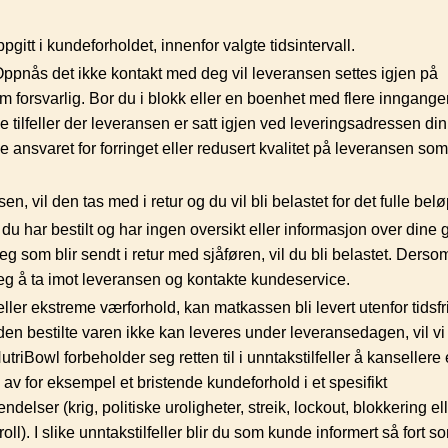
itt i kundeforholdet, innenfor valgte tidsintervall.
Oppnås det ikke kontakt med deg vil leveransen settes igjen på
 forsvarlig. Bor du i blokk eller en boenhet med flere innganger
 de tilfeller der leveransen er satt igjen ved leveringsadressen din
ke ansvaret for forringet eller redusert kvalitet på leveransen so
en, vil den tas med i retur og du vil bli belastet for det fulle belø
 du har bestilt og har ingen oversikt eller informasjon over dine 
 deg som blir sendt i retur med sjåføren, vil du bli belastet. Derso
 deg å ta imot leveransen og kontakte kundeservice.
r eller ekstreme værforhold, kan matkassen bli levert utenfor tidsfr
en bestilte varen ikke kan leveres under leveransedagen, vil vi
riBowl forbeholder seg retten til i unntakstilfeller å kansellere 
av for eksempel et bristende kundeforhold i et spesifikt
lser (krig, politiske uroligheter, streik, lockout, blokkering el
ll). I slike unntakstilfeller blir du som kunde informert så fort s