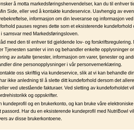
sker å motta markedsføringshenvendelser, kan du til enhver ti
Min Side, eller ved å kontakte kundeservice. Uavhengig av even
rebekreftelse, informasjon om din leveranse og informasjon ved 
eforhold pauses regnes dette som et eksisterende kundeforhold o
 i samsvar med Markedsføringsloven.
d med den til enhver tid gjeldende lov- og forskriftsregulering.
ker Tjenesten samler vi inn og behandler enkelte opplysninger o
ring av avtalte tjenester, informasjon om varer, tjenester og and
andler dine personopplysninger i vår personvernerklæring.
ntakte oss skriftlig via kundeservice, slik at vi kan behandle di
ar ikke anledning til å slette ditt kundeforhold dersom det aller
eller ved utestående fakturaer. Ved sletting av kundeforholdet vi
ordrehistorikk og oppskrifter.
n kundeprofil og en brukerkonto, og kan bruke våre elektroniske
et passord. Har du en eksisterende kundeprofil med NutriBowl vi
ers av disse brukerkontoene.