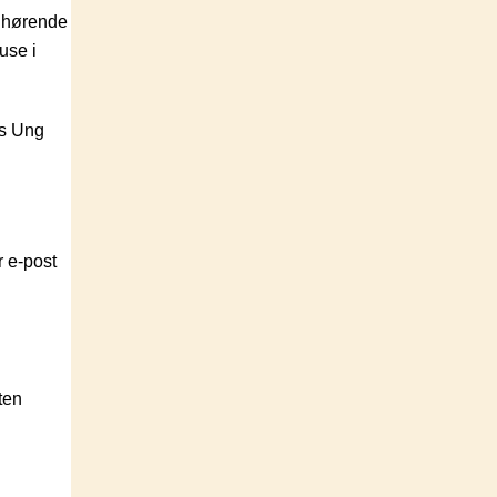
ilhørende
use i
es Ung
r e-post
ten