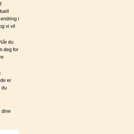
d
tuell
endring i
g vi vil
 Når du
m deg for
re
n
ede er
l du
l dine