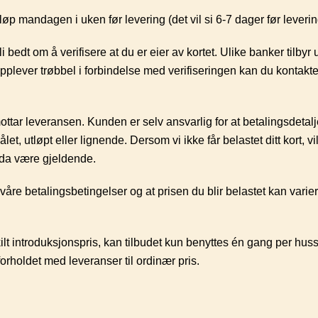
øp mandagen i uken før levering (det vil si 6-7 dager før leveri
bedt om å verifisere at du er eier av kortet. Ulike banker tilbyr 
opplever trøbbel i forbindelse med verifiseringen kan du kontak
mottar leveransen. Kunden er selv ansvarlig for at betalingsdetal
let, utløpt eller lignende. Dersom vi ikke får belastet ditt kort, vi
l da være gjeldende.
åre betalingsbetingelser og at prisen du blir belastet kan varier
skilt introduksjonspris, kan tilbudet kun benyttes én gang per hus
forholdet med leveranser til ordinær pris.