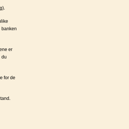
ng).
ulike
te banken
jene er
l du
e for de
stand.